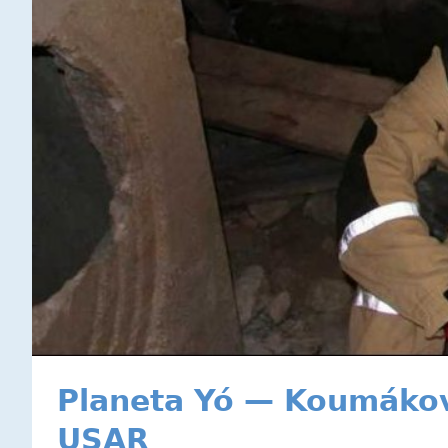
Planeta Yó — Koumákova
USAR