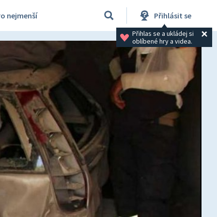
ro nejmenší
Přihlásit se
Přihlas se a ukládej si 
oblíbené hry a videa.