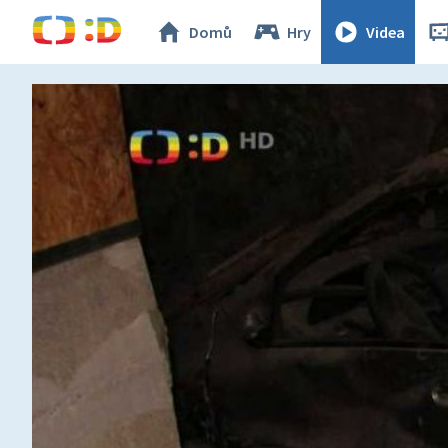
Domů
Hry
Videa