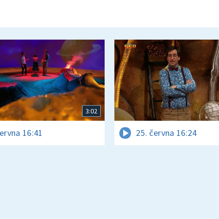
3:02
června 16:41
25. června 16:24