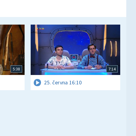
5:38
7:14
25. června 16:10