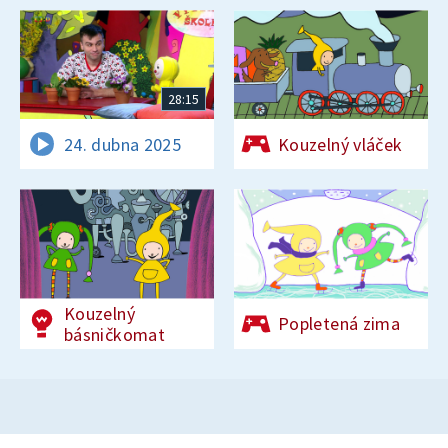
28:15
24. dubna 2025
Kouzelný vláček
Kouzelný
Popletená zima
básničkomat