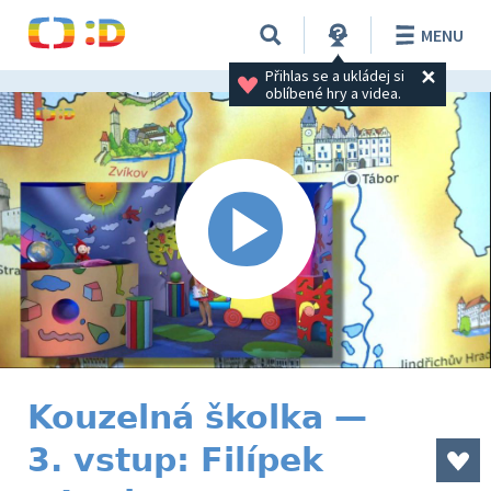
MENU
Přihlas se a ukládej si 
oblíbené hry a videa.
Kouzelná školka —
3. vstup: Filípek