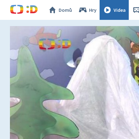
Domů
Hry
Videa