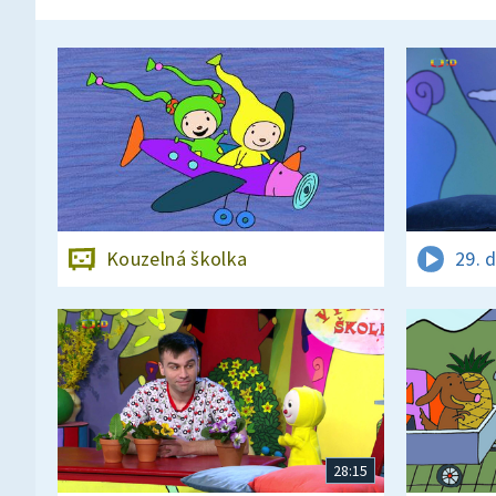
Kouzelná školka
29. 
28:15