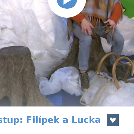
tup: Filípek a Lucka