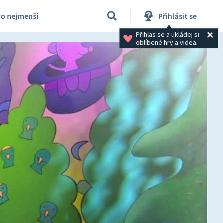
ro nejmenší
Přihlásit se
Přihlas se a ukládej si 
oblíbené hry a videa.