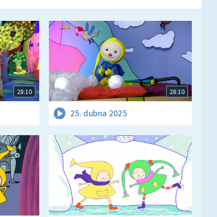
28:10
28:10
25. dubna 2025