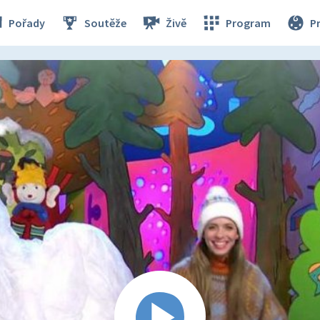
Pořady
Soutěže
Živě
Program
P