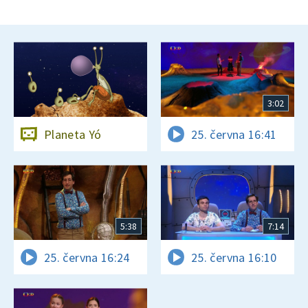
3:02
Planeta Yó
25. června 16:41
5:38
7:14
25. června 16:24
25. června 16:10