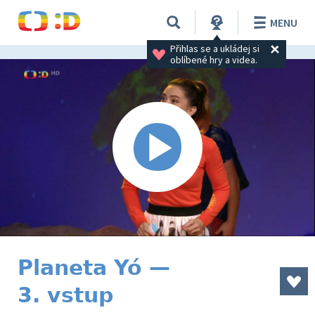
MENU
Přihlas se a ukládej si 
oblíbené hry a videa.
Planeta Yó —
3. vstup