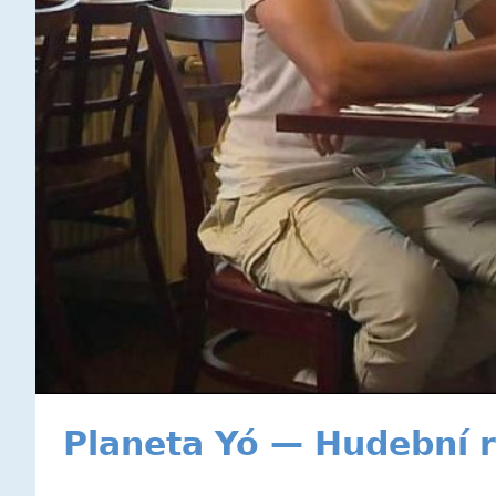
Planeta Yó — Hudební r