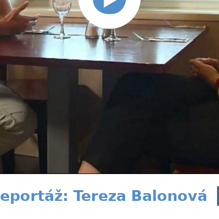
eportáž: Tereza Balonová