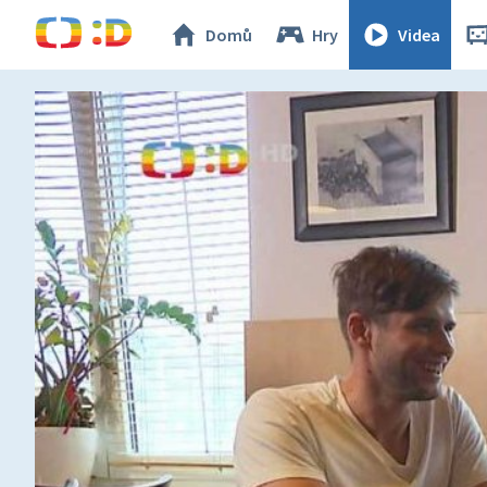
Domů
Hry
Videa