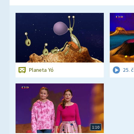
Planeta Yó
25. 
1:10