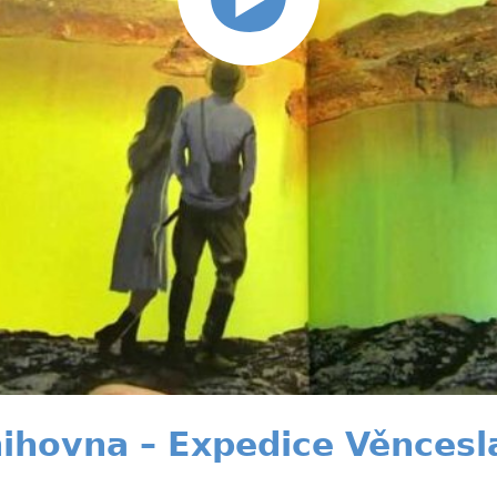
ihovna – Expedice Věncesl