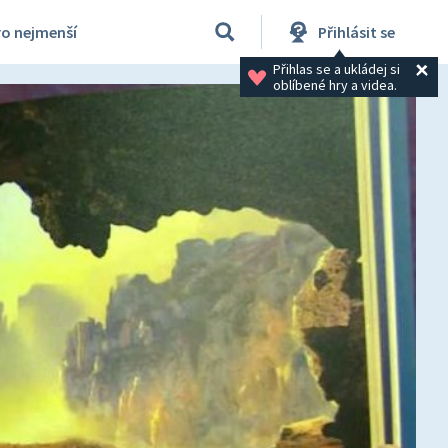
ro nejmenší
Přihlásit se
Přihlas se a ukládej si 
oblíbené hry a videa.