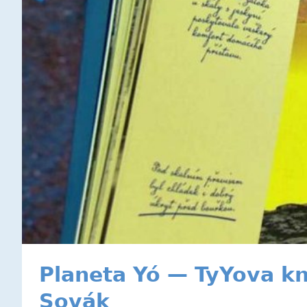
Planeta Yó — TyYova kn
Sovák