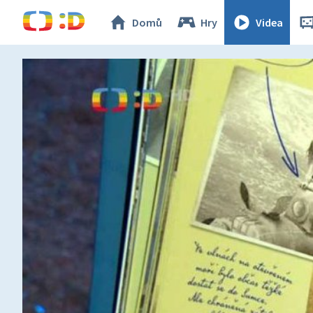
Domů
Hry
Videa