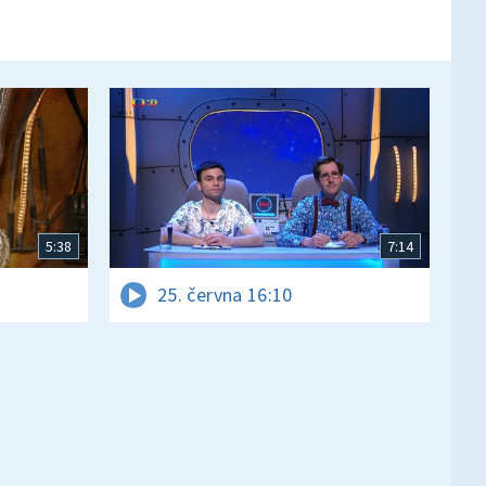
5:38
7:14
25. června 16:10