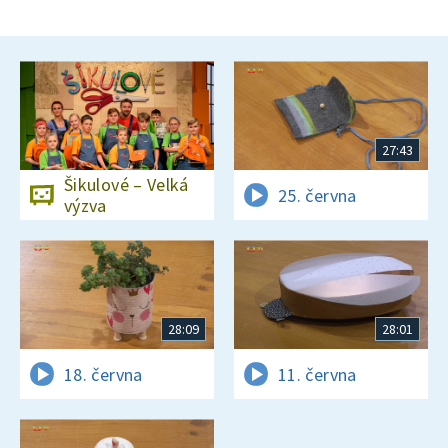
27:43
Šikulové – Velká
25. června
výzva
28:09
28:01
18. června
11. června