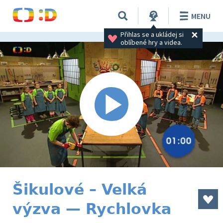
MENU
Přihlas se a ukládej si 
oblíbené hry a videa.
Šikulové – Velká
výzva — Rychlovka