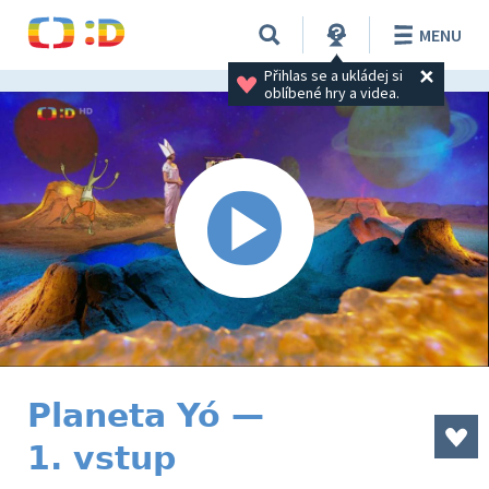
MENU
Přihlas se a ukládej si 
oblíbené hry a videa.
Planeta Yó —
1. vstup