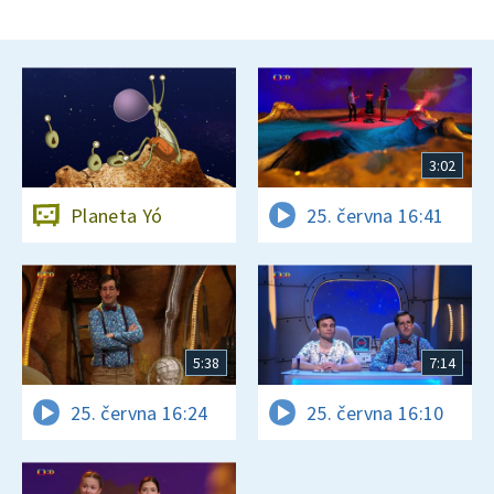
3:02
Planeta Yó
25. června 16:41
5:38
7:14
25. června 16:24
25. června 16:10