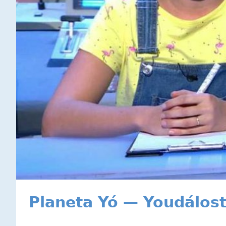
Planeta Yó — Youdálost