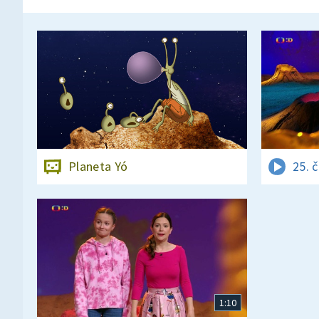
Planeta Yó
25. 
1:10