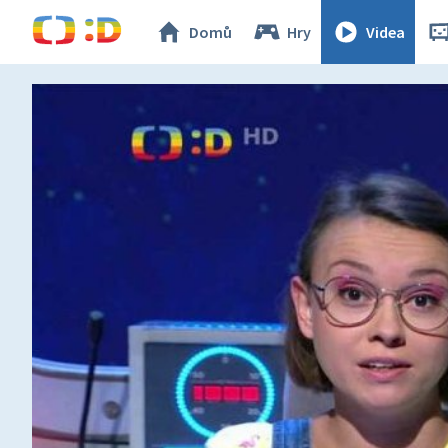
Domů
Hry
Videa