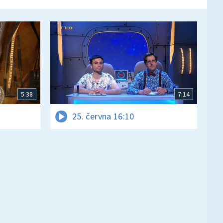
5:38
7:14
25. června 16:10