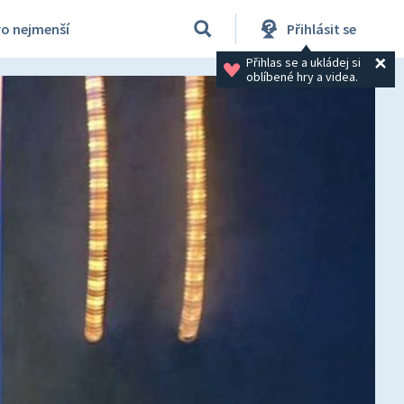
ro nejmenší
Přihlásit se
Přihlas se a ukládej si 
oblíbené hry a videa.