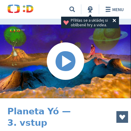
MENU
Přihlas se a ukládej si 
oblíbené hry a videa.
Planeta Yó —
3. vstup