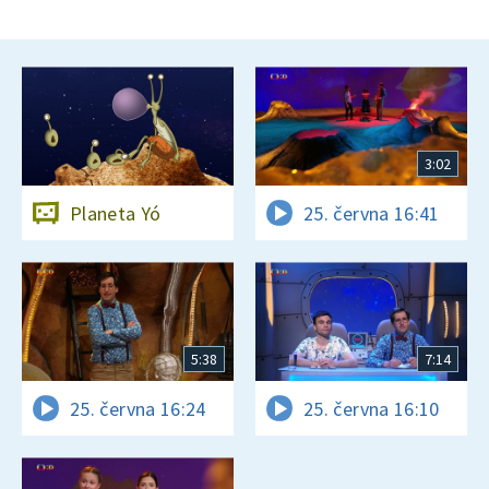
3:02
Planeta Yó
25. června 16:41
5:38
7:14
25. června 16:24
25. června 16:10