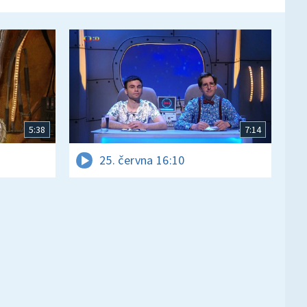
5:38
7:14
25. června 16:10