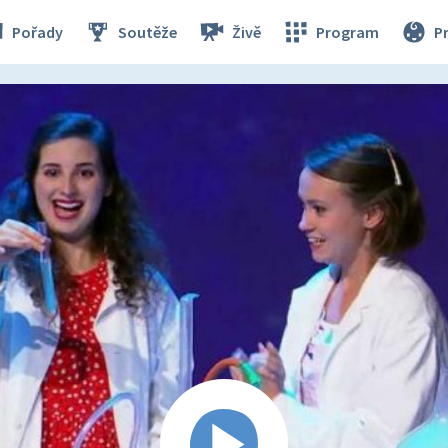
Pořady
Soutěže
Živě
Program
P