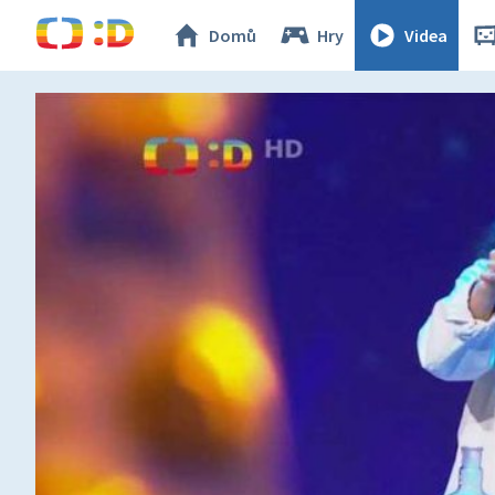
Domů
Hry
Videa