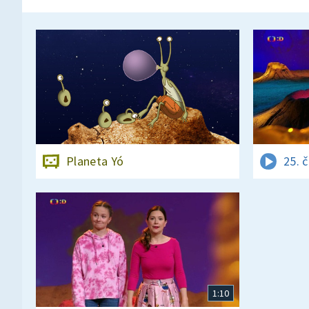
Planeta Yó
25. 
1:10