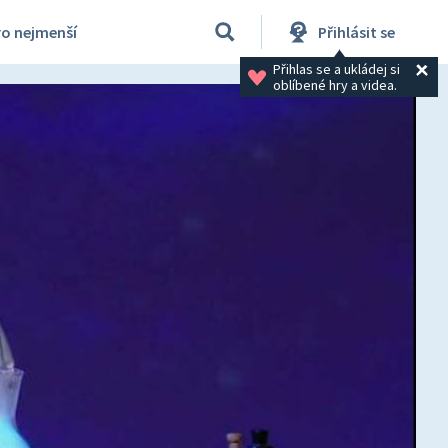
ro nejmenší
Přihlásit se
Přihlas se a ukládej si 
oblíbené hry a videa.