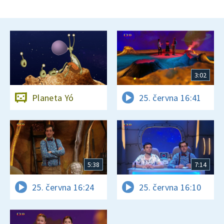
3:02
Planeta Yó
25. června 16:41
5:38
7:14
25. června 16:24
25. června 16:10