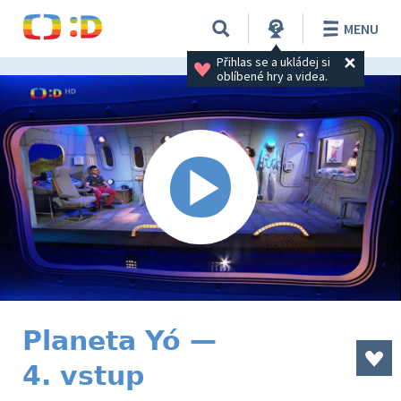
MENU
Přihlas se a ukládej si 
oblíbené hry a videa.
Planeta Yó —
4. vstup