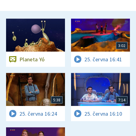
3:02
Planeta Yó
25. června 16:41
5:38
7:14
25. června 16:24
25. června 16:10