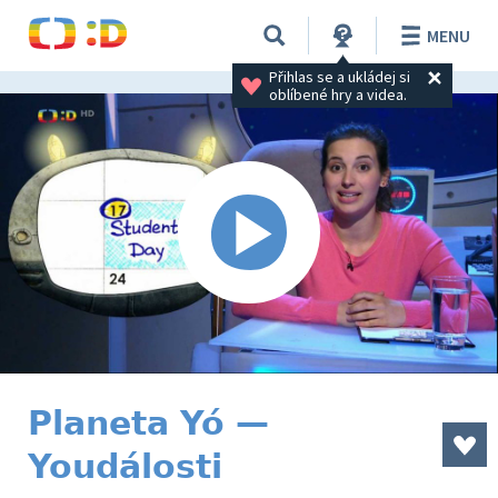
MENU
Přihlas se a ukládej si 
oblíbené hry a videa.
Planeta Yó —
Youdálosti