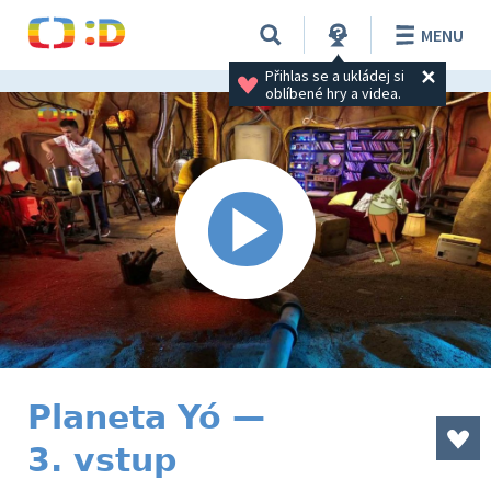
MENU
Přihlas se a ukládej si 
oblíbené hry a videa.
Planeta Yó —
3. vstup