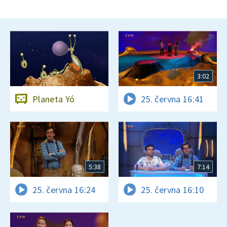
3:02
Planeta Yó
25. června 16:41
5:38
7:14
25. června 16:24
25. června 16:10