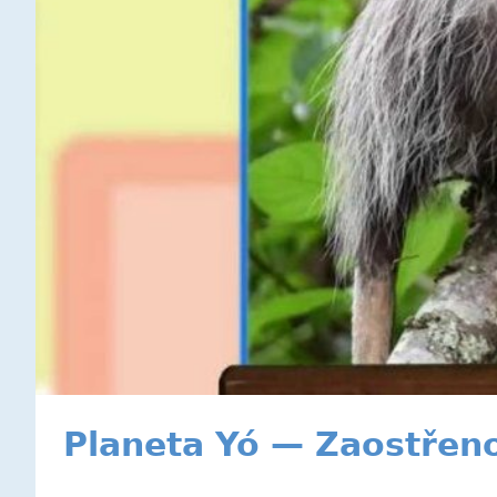
Planeta Yó — Zaostřeno