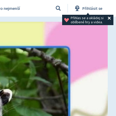
ro nejmenší
Přihlásit se
Přihlas se a ukládej si 
oblíbené hry a videa.