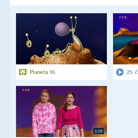
Planeta Yó
25. 
1:10