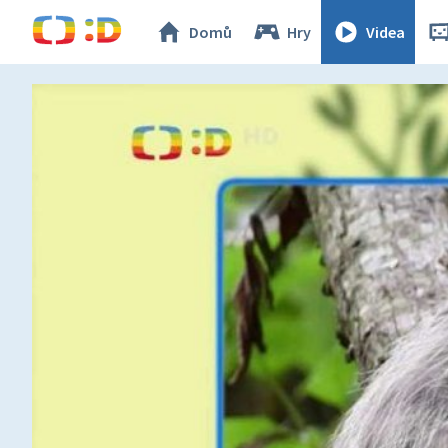
Domů
Hry
Videa