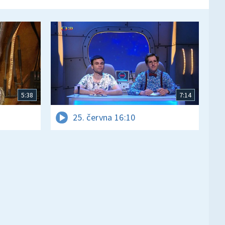
5:38
7:14
25. června 16:10