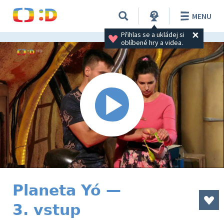
MENU
Přihlas se a ukládej si 
oblíbené hry a videa.
Planeta Yó —
3. vstup