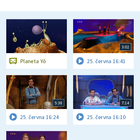
3:02
Planeta Yó
25. června 16:41
5:38
7:14
25. června 16:24
25. června 16:10