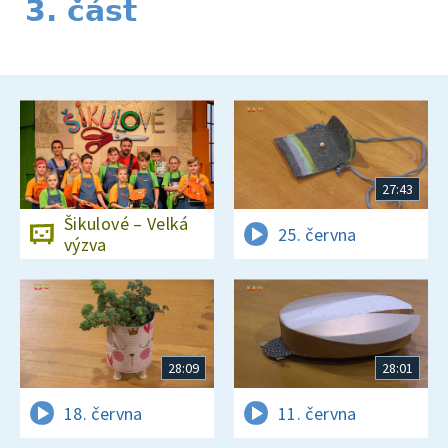
3. část
27:43
Šikulové – Velká
25. června
výzva
28:09
28:01
18. června
11. června