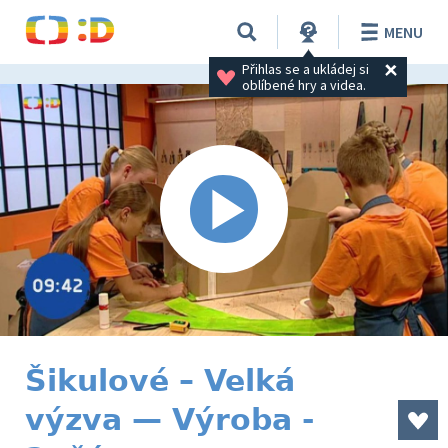
MENU
Přihlas se a ukládej si 
oblíbené hry a videa.
Šikulové – Velká
výzva — Výroba -