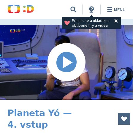
MENU
Přihlas se a ukládej si 
oblíbené hry a videa.
Planeta Yó —
4. vstup