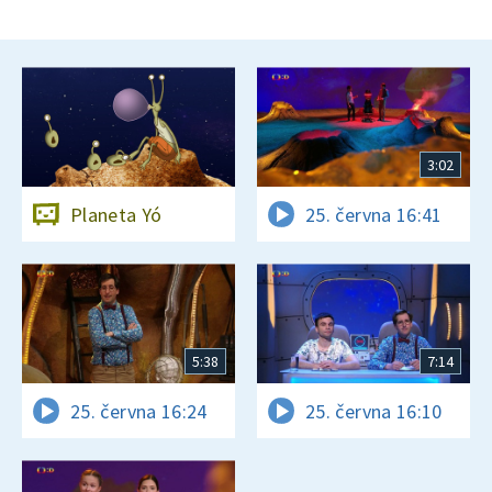
3:02
Planeta Yó
25. června 16:41
5:38
7:14
25. června 16:24
25. června 16:10