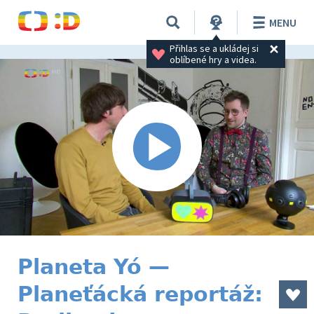
MENU
Přihlas se a ukládej si 
oblíbené hry a videa.
Planeta Yó —
Planeťácká reportáž: