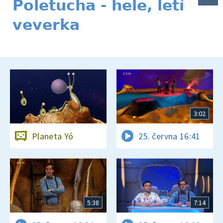
Poletucha - hele, letí
veverka
3:02
Planeta Yó
25. června 16:41
5:38
7:14