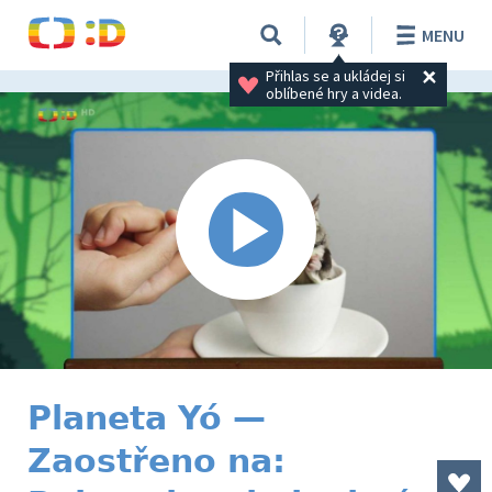
MENU
Přihlas se a ukládej si 
oblíbené hry a videa.
Planeta Yó —
Zaostřeno na: