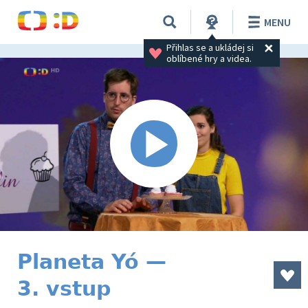
MENU
Přihlas se a ukládej si 
oblíbené hry a videa.
Planeta Yó —
3. vstup