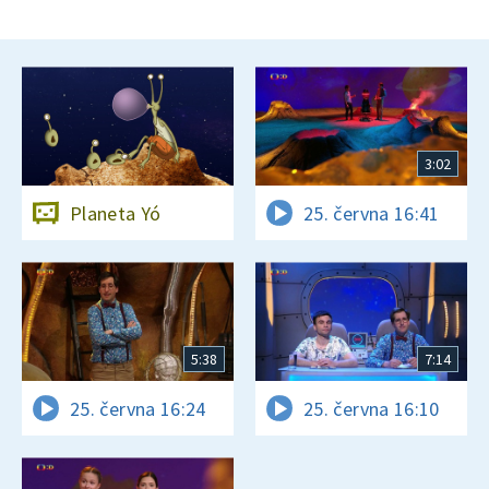
3:02
Planeta Yó
25. června 16:41
5:38
7:14
25. června 16:24
25. června 16:10