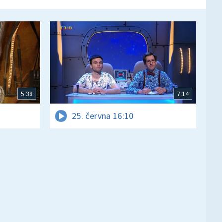
5:38
7:14
25. června 16:10