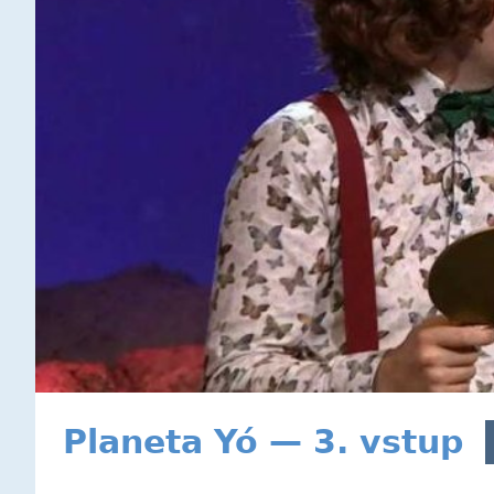
Planeta Yó — 3. vstup