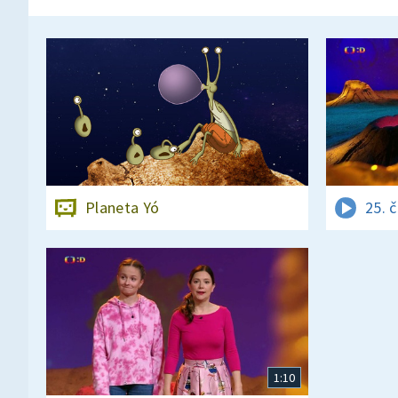
Planeta Yó
25. 
1:10