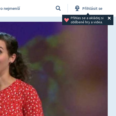
ro nejmenší
Přihlásit se
Přihlas se a ukládej si 
oblíbené hry a videa.