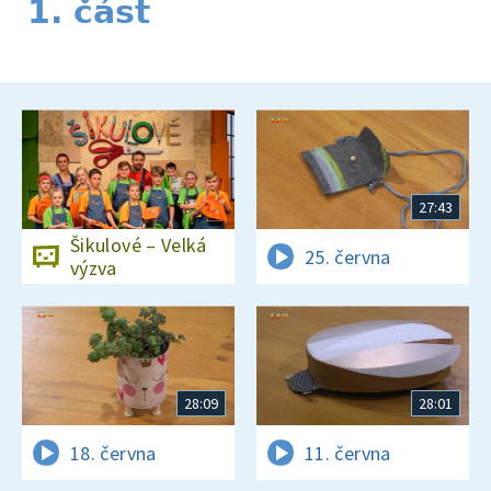
1. část
27:43
Šikulové – Velká
25. června
výzva
28:09
28:01
18. června
11. června