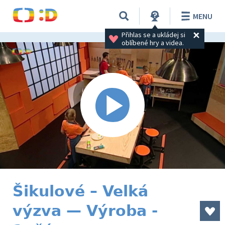
MENU
Přihlas se a ukládej si 
oblíbené hry a videa.
Šikulové – Velká
výzva — Výroba -