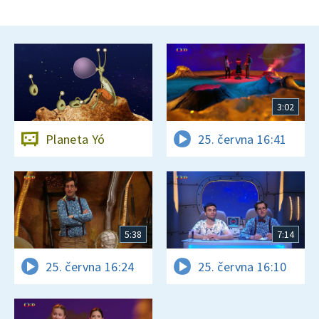
3:02
Planeta Yó
25. června 16:41
5:38
7:14
25. června 16:24
25. června 16:10