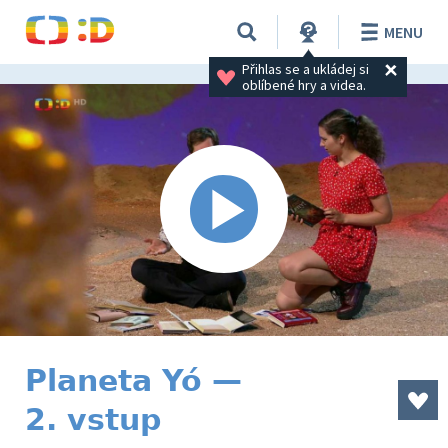
MENU
Přihlas se a ukládej si 
oblíbené hry a videa.
Planeta Yó —
2. vstup