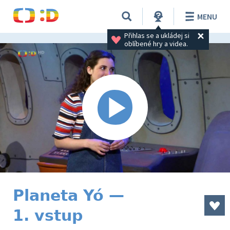
MENU
Přihlas se a ukládej si 
oblíbené hry a videa.
Planeta Yó —
1. vstup