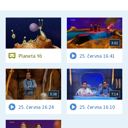
3:02
Planeta Yó
25. června 16:41
5:38
7:14
25. června 16:24
25. června 16:10