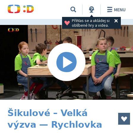
MENU
Přihlas se a ukládej si 
oblíbené hry a videa.
Šikulové – Velká
výzva — Rychlovka