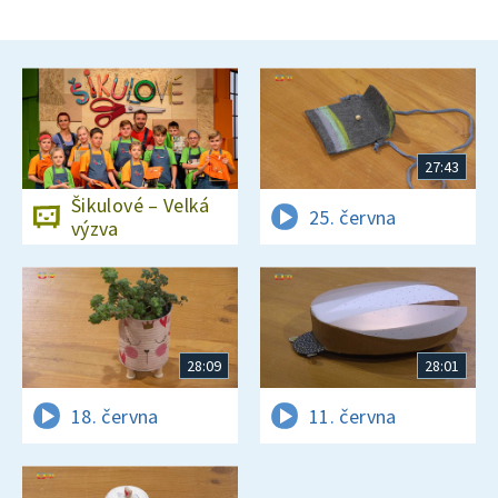
27:43
Šikulové – Velká
25. června
výzva
28:09
28:01
18. června
11. června