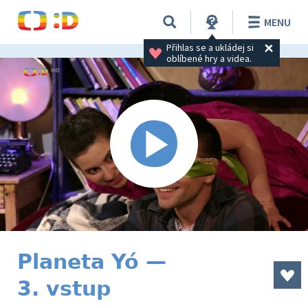
MENU
Přihlas se a ukládej si 
oblíbené hry a videa.
Planeta Yó —
3. vstup