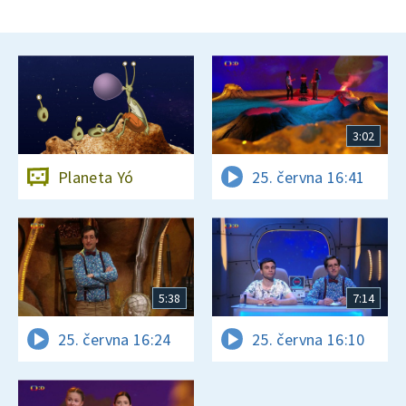
3:02
Planeta Yó
25. června 16:41
5:38
7:14
25. června 16:24
25. června 16:10