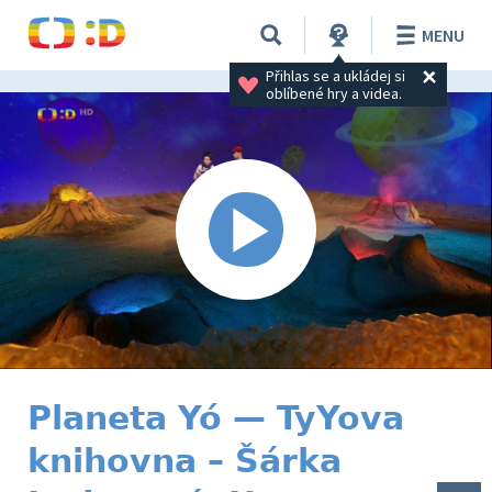
MENU
Přihlas se a ukládej si 
oblíbené hry a videa.
Planeta Yó — TyYova
knihovna – Šárka