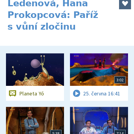
Ledenová, Hana
Prokopcová: Paříž
s vůní zločinu
3:02
Planeta Yó
25. června 16:41
5:38
7:14