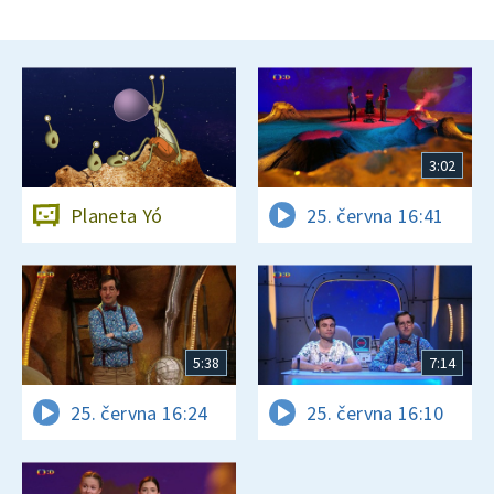
3:02
Planeta Yó
25. června 16:41
5:38
7:14
25. června 16:24
25. června 16:10