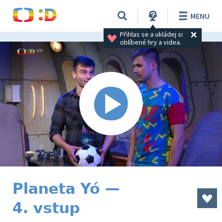
MENU
Přihlas se a ukládej si 
oblíbené hry a videa.
Planeta Yó —
4. vstup