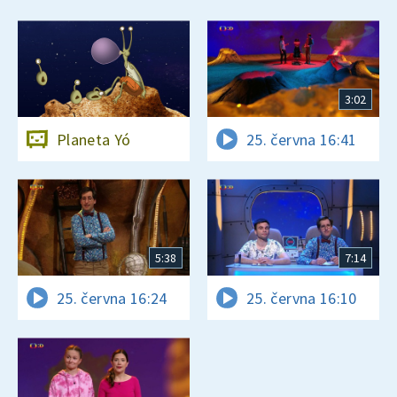
3:02
Planeta Yó
25. června 16:41
5:38
7:14
25. června 16:24
25. června 16:10