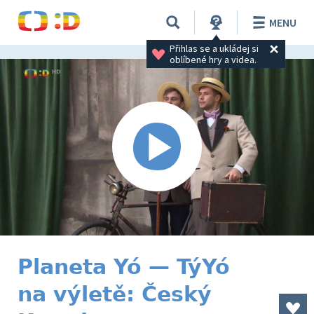
MENU
Přihlas se a ukládej si 
oblíbené hry a videa.
Planeta Yó — TýYó
na výletě: Český