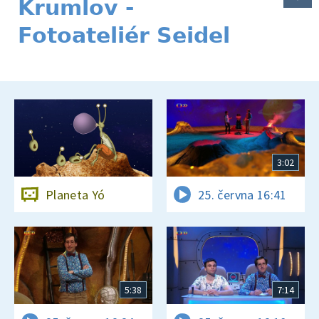
Krumlov -
Fotoateliér Seidel
3:02
Planeta Yó
25. června 16:41
5:38
7:14