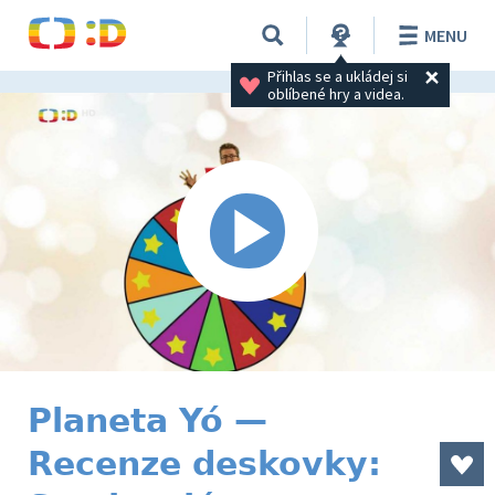
MENU
Přihlas se a ukládej si 
oblíbené hry a videa.
Planeta Yó —
Recenze deskovky: