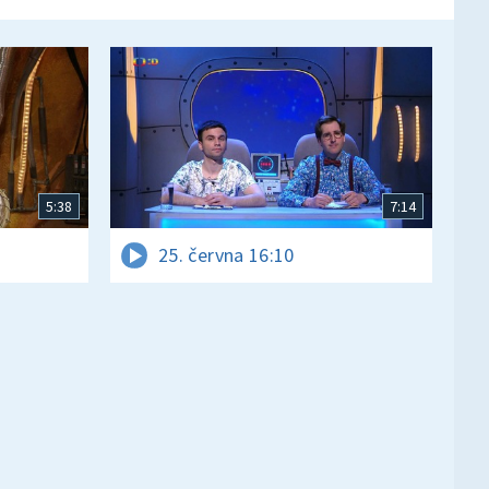
5:38
7:14
25. června 16:10