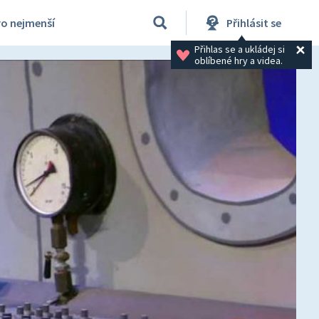
ro nejmenší
Přihlásit se
Přihlas se a ukládej si 
oblíbené hry a videa.