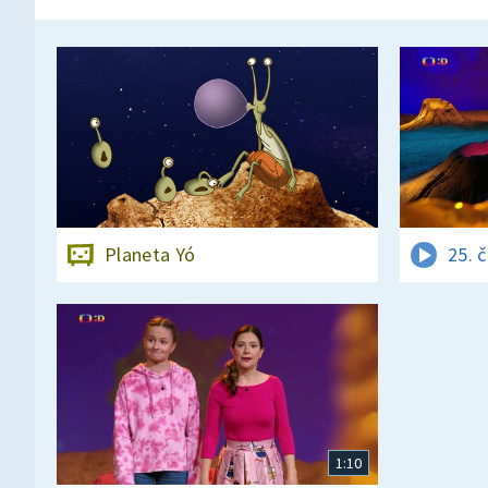
Planeta Yó
25. 
1:10