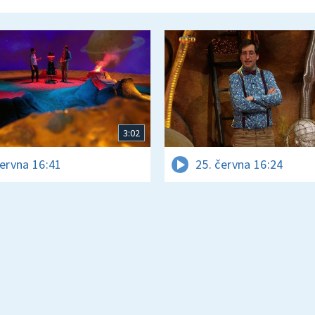
3:02
června 16:41
25. června 16:24