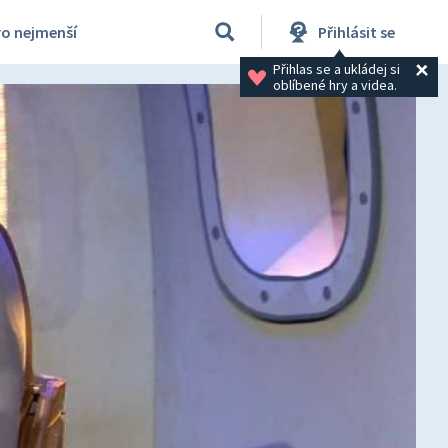
ro nejmenší
Přihlásit se
Přihlas se a ukládej si 
oblíbené hry a videa.