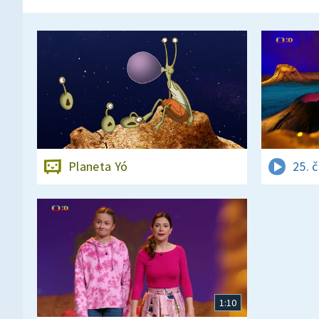
Planeta Yó
25. 
1:10