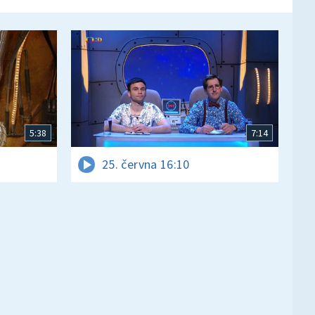
5:38
7:14
25. června 16:10