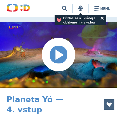
MENU
Přihlas se a ukládej si 
oblíbené hry a videa.
Planeta Yó —
4. vstup