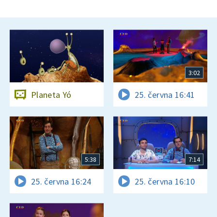
3:02
Planeta Yó
25. června 16:41
5:38
7:14
25. června 16:24
25. června 16:10