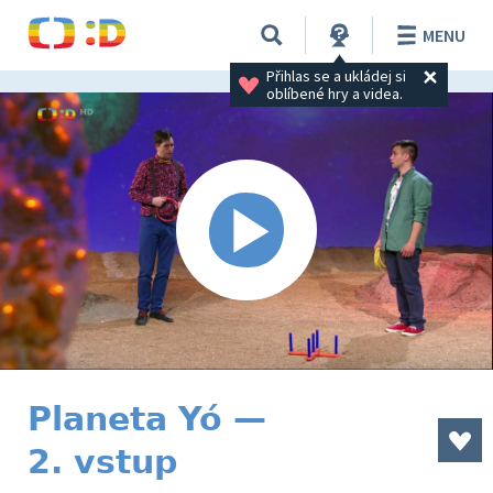
MENU
Přihlas se a ukládej si 
oblíbené hry a videa.
Planeta Yó —
2. vstup