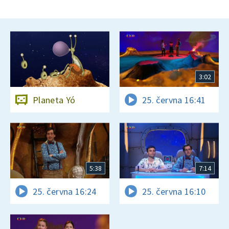
3:02
Planeta Yó
25. června 16:41
5:38
7:14
25. června 16:24
25. června 16:10