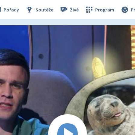
Pořady
Soutěže
Živě
Program
P