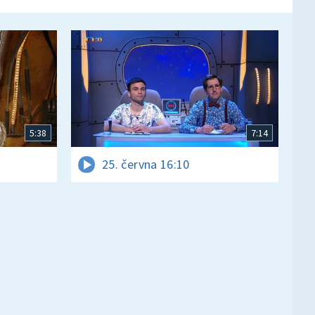
5:38
7:14
25. června 16:10