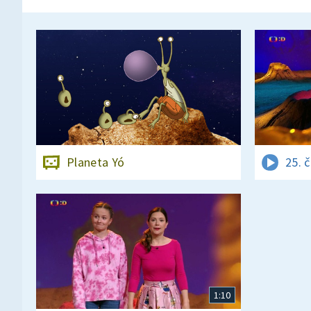
Planeta Yó
25. 
1:10