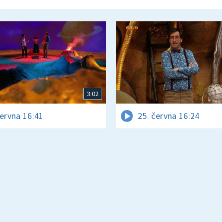
3:02
června 16:41
25. června 16:24