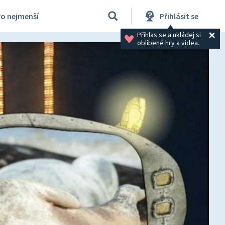
ro nejmenší
Přihlásit se
Přihlas se a ukládej si 
oblíbené hry a videa.