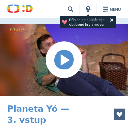
MENU
Přihlas se a ukládej si 
oblíbené hry a videa.
Planeta Yó —
3. vstup