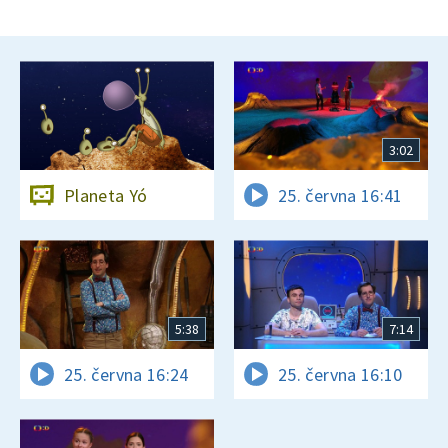
3:02
Planeta Yó
25. června 16:41
5:38
7:14
25. června 16:24
25. června 16:10