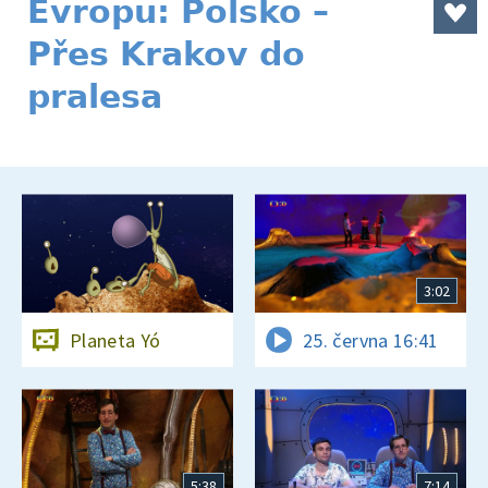
Evropu: Polsko –
Přes Krakov do
pralesa
3:02
Planeta Yó
25. června 16:41
5:38
7:14