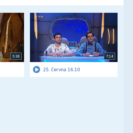
5:38
7:14
25. června 16:10