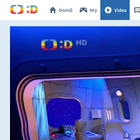
Domů
Hry
Videa