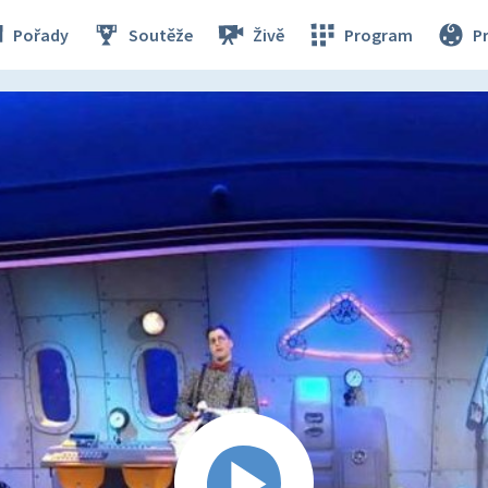
Pořady
Soutěže
Živě
Program
P