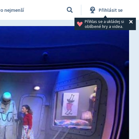
ro nejmenší
Přihlásit se
Přihlas se a ukládej si 
oblíbené hry a videa.