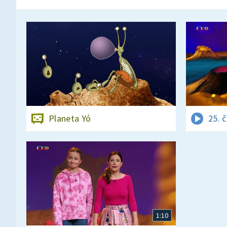
Planeta Yó
25. 
1:10