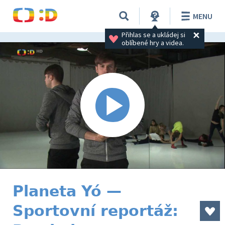
MENU
Přihlas se a ukládej si 
oblíbené hry a videa.
Planeta Yó —
Sportovní reportáž: