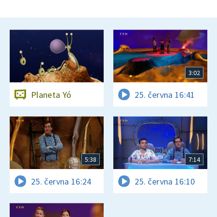
3:02
Planeta Yó
25. června 16:41
5:38
7:14
25. června 16:24
25. června 16:10