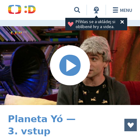
MENU
Přihlas se a ukládej si 
oblíbené hry a videa.
Planeta Yó —
3. vstup