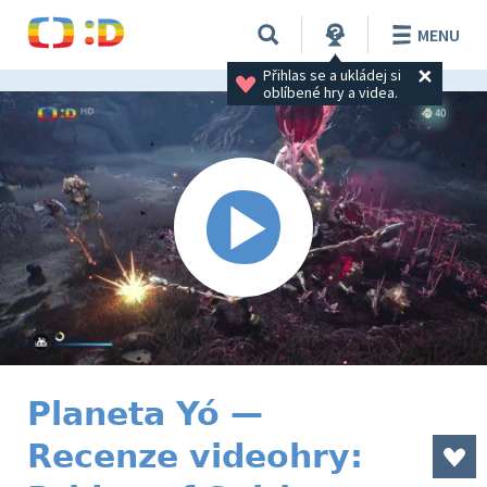
MENU
Přihlas se a ukládej si 
oblíbené hry a videa.
Planeta Yó —
Recenze videohry: