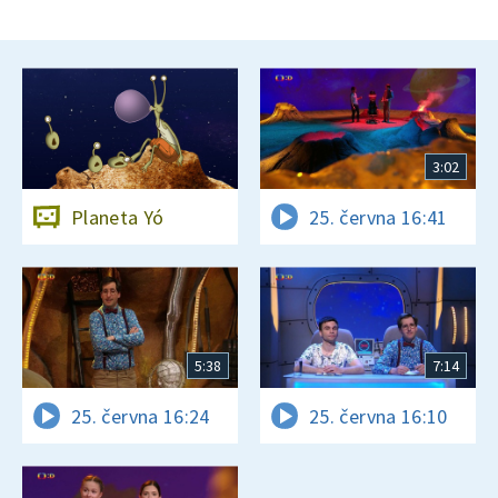
3:02
Planeta Yó
25. června 16:41
5:38
7:14
25. června 16:24
25. června 16:10