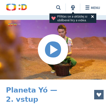
MENU
Přihlas se a ukládej si 
oblíbené hry a videa.
Planeta Yó —
2. vstup