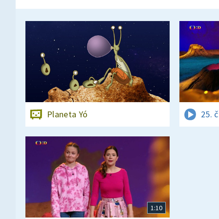
Planeta Yó
25. 
1:10