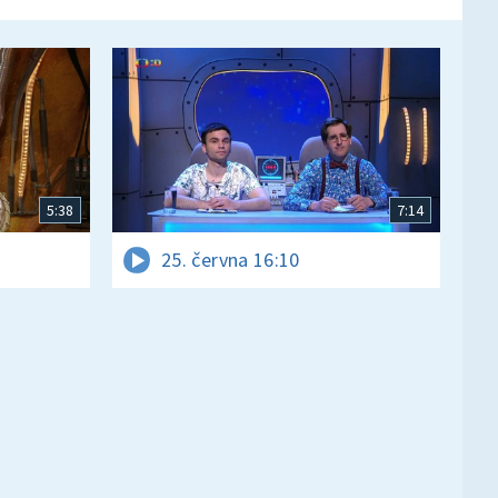
5:38
7:14
25. června 16:10