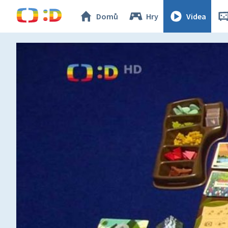
Domů
Hry
Videa