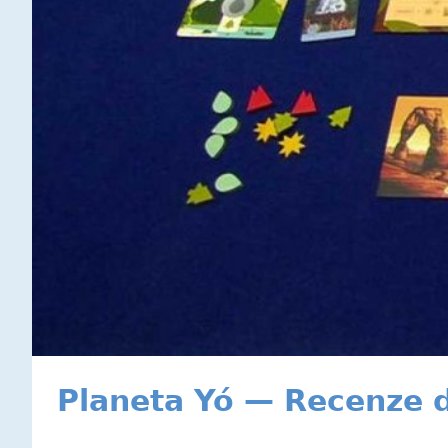
Planeta Yó — Recenze 