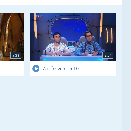
5:38
7:14
25. června 16:10