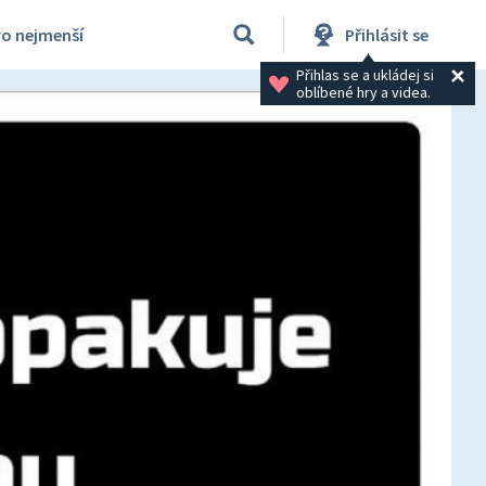
ro nejmenší
Přihlásit se
Přihlas se a ukládej si 
oblíbené hry a videa.