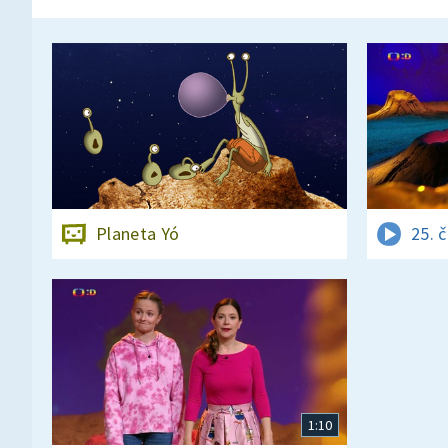
Planeta Yó
25. 
1:10