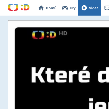
Domů
Hry
Videa