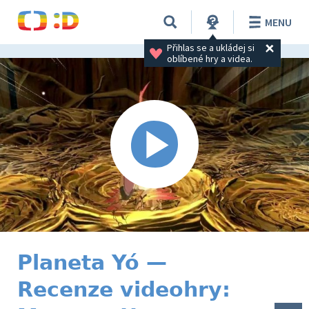
MENU
Přihlas se a ukládej si 
oblíbené hry a videa.
Planeta Yó —
Recenze videohry: