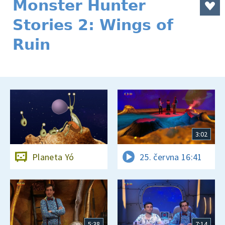
Monster Hunter
Stories 2: Wings of
Ruin
3:02
Planeta Yó
25. června 16:41
5:38
7:14