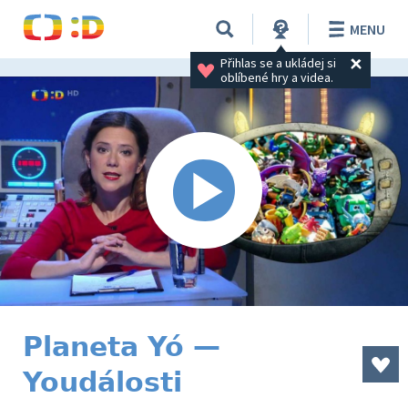
MENU
Přihlas se a ukládej si 
oblíbené hry a videa.
Planeta Yó —
Youdálosti