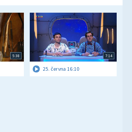
5:38
7:14
25. června 16:10