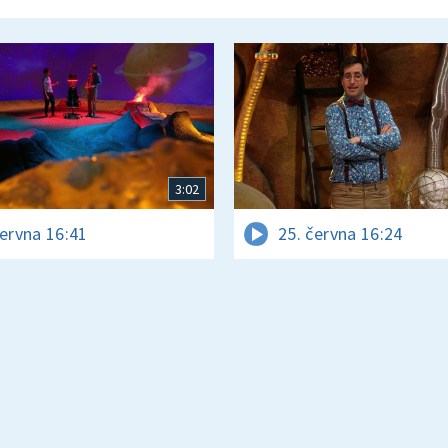
3:02
června 16:41
25. června 16:24