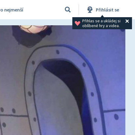
ro nejmenší
Přihlásit se
Přihlas se a ukládej si 
oblíbené hry a videa.