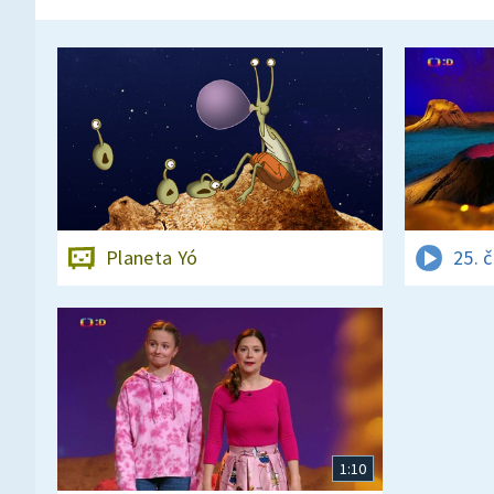
Planeta Yó
25. 
1:10