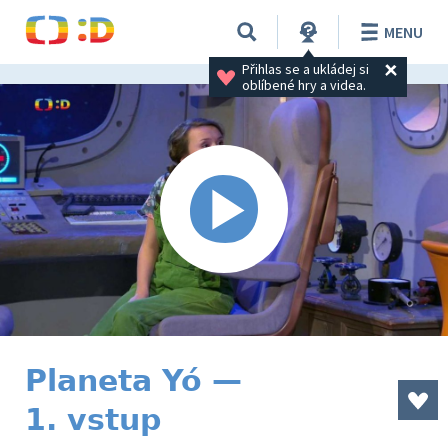
MENU
Přihlas se a ukládej si 
oblíbené hry a videa.
Planeta Yó —
1. vstup