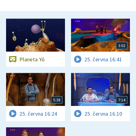
3:02
Planeta Yó
25. června 16:41
5:38
7:14
25. června 16:24
25. června 16:10